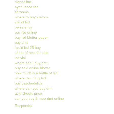
mescaline
ayahuasca tea
shrooms
where to buy kratom
vial of lsd
penis envy
buy lsd online
buy lsd blotter paper
buy dmt
liquid lsd 25 buy
sheet of acid for sale
lsd vial
where can I buy dmt
buy acid online blotter
how much is a bottle of lsd
where can i buy lsd
buy psychedelics
where can you buy dmt
acid sheets price
can you buy 5-meo-dmt online
Responder