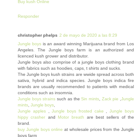
Buy kush Online
Responder
christopher phelps
2 de mayo de 2020 a las 8:29
Jungle boys
is an award winning Marijuana brand from Los
Angeles. The Jungle boys farm is an authorized and
licenced kush grower and distributor.
Jungle boys also comprise of a jungle boys clothing brand
with fabrics such as hoodies, caps, t shirts and sucks.
The Jungle boys kush strains are wwide spread across both
sativa, hybrid and indica species. Jungle boys indica fire
brands are usually recommended to patients with medical
conditions such as insomnia.
Jungle boys strains
such as the
Sin mints
,
Zack pie
,
Jungle
mints
,
Jungle boys
,
Jungle apples
,
Jungle boys frosted cake
,
Jungle boys
hippy crasher
and
Motor breath
are best sellers of the
brand.
buy Jungle boys online
at wholesale prices from the Jungle
boys farm