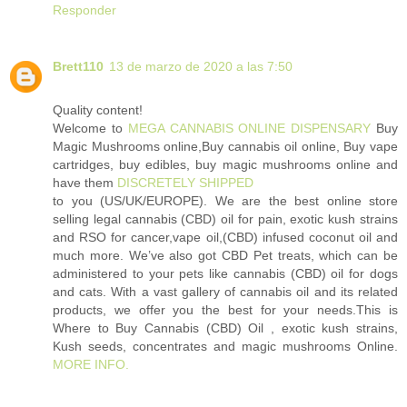
Responder
Brett110
13 de marzo de 2020 a las 7:50
Quality content!
Welcome to
MEGA CANNABIS ONLINE DISPENSARY
Buy
Magic Mushrooms online,Buy cannabis oil online, Buy vape
cartridges, buy edibles, buy magic mushrooms online and
have them
DISCRETELY SHIPPED
to you (US/UK/EUROPE). We are the best online store
selling legal cannabis (CBD) oil for pain, exotic kush strains
and RSO for cancer,vape oil,(CBD) infused coconut oil and
much more. We’ve also got CBD Pet treats, which can be
administered to your pets like cannabis (CBD) oil for dogs
and cats. With a vast gallery of cannabis oil and its related
products, we offer you the best for your needs.This is
Where to Buy Cannabis (CBD) Oil , exotic kush strains,
Kush seeds, concentrates and magic mushrooms Online.
MORE INFO.