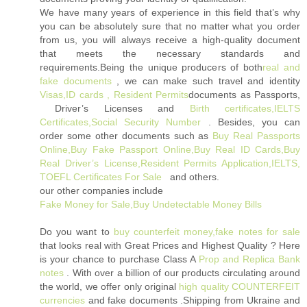
We have many years of experience in this field that’s why
you can be absolutely sure that no matter what you order
from us, you will always receive a high-quality document
that meets the necessary standards and
requirements.Being the unique producers of both
real and
fake documents
, we can make such travel and identity
Visas,ID cards , Resident Permits
documents as Passports,
Driver’s Licenses and
Birth certificates,IELTS
Certificates,Social Security Number
. Besides, you can
order some other documents such as
Buy Real Passports
Online,Buy Fake Passport Online,Buy Real ID Cards,Buy
Real Driver’s License,Resident Permits Application,IELTS,
TOEFL Certificates For Sale
and others.
our other companies include
Fake Money for Sale,Buy Undetectable Money Bills
Do you want to
buy counterfeit money,fake notes for sale
that looks real with Great Prices and Highest Quality ? Here
is your chance to purchase Class A
Prop and Replica Bank
notes
‎ . With over a billion of our products circulating around
the world, we offer only original
high quality COUNTERFEIT
currencies
and fake documents .Shipping from Ukraine and