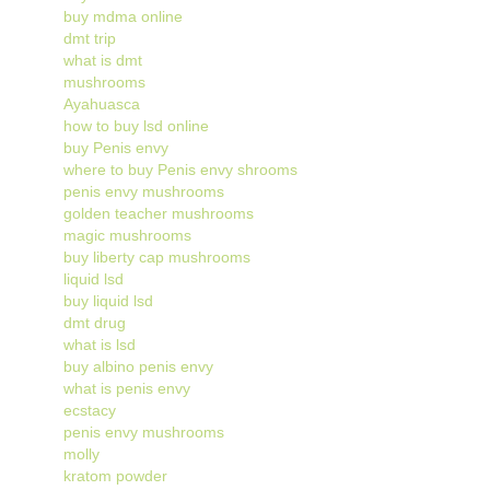
buy mdma online
dmt trip
what is dmt
mushrooms
Ayahuasca
how to buy lsd online
buy Penis envy
where to buy Penis envy shrooms
penis envy mushrooms
golden teacher mushrooms
magic mushrooms
buy liberty cap mushrooms
liquid lsd
buy liquid lsd
dmt drug
what is lsd
buy albino penis envy
what is penis envy
ecstacy
penis envy mushrooms
molly
kratom powder