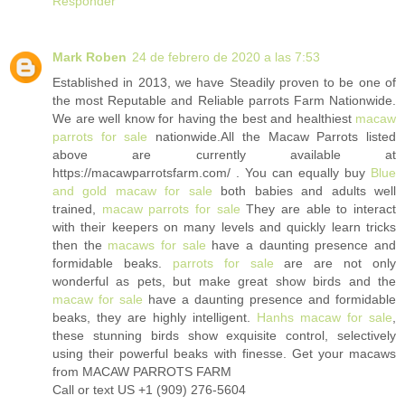
Responder
Mark Roben
24 de febrero de 2020 a las 7:53
Established in 2013, we have Steadily proven to be one of
the most Reputable and Reliable parrots Farm Nationwide.
We are well know for having the best and healthiest
macaw
parrots for sale
nationwide.All the Macaw Parrots listed
above are currently available at
https://macawparrotsfarm.com/ . You can equally buy
Blue
and gold macaw for sale
both babies and adults well
trained,
macaw parrots for sale
They are able to interact
with their keepers on many levels and quickly learn tricks
then the
macaws for sale
have a daunting presence and
formidable beaks.
parrots for sale
are are not only
wonderful as pets, but make great show birds and the
macaw for sale
have a daunting presence and formidable
beaks, they are highly intelligent.
Hanhs macaw for sale
,
these stunning birds show exquisite control, selectively
using their powerful beaks with finesse. Get your macaws
from MACAW PARROTS FARM
Call or text US +1 (909) 276-5604