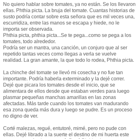
No quiero hablar sobre tomates, ya no están. Se los llevaron
ellas. Phthia picta. La bruja del tomate. Cuantas historias de
susto podría contar sobre esta señora que es mil veces una,
escurridiza, entre las manos se escapa y hiede, no le
importa ser observada.
Phthia picta, phthia picta...Se te pega...como se pega a los
tomates, todo alrededor.
Podría ser un mantra, una canción, un conjuro que al ser
repetido tantas veces como llegas a verla se vuelve
realidad. La gran amante, la que todo lo rodea, Phthia picta.
La chinche del tomate se llevó mi cosecha y no fue tan
importante. Podría haberla exterminado y la dejé correr.
Dejé que picara los tomates desde el inicio, que se
alimentara de ellos desde que estaban verdes para luego
plasmar pequeñas manchas amarillas en las zonas
afectadas. Más tarde cuando los tomates van madurando
esa zona queda más dura y luego se pudre. Es un proceso
no digno de ver.
Corté malezas, regué, entutoré, mimé, pero no pude con
ellas. Dejé librado a la suerte el destino de mi huerta este