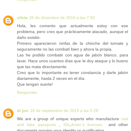
silvia
26 de diciembre de 2016 a las 7:50
Hola, les comento que actualmente estoy con ese
problema, pero creo que prácticamente atacado, aunque el
daño existió-
Primero aparecieron ninfas de la chinche del tomate y
seguramente no las combatì bien y ahora la propia.
Las he podido combatir con agua de jabón blanco, para
lavar. Hace unos cuantos días que le doy ataque y lo bueno
que las mata directamente.
Creo que lo importante es tener constancia y darle jabón
diariamente, hasta 2 veces en el día.
Que tengan suerte!
Responder
di jon
18 de septiembre de 2019 a las 5:28
We are a group of unique experts who manufacture
real
and fake passports
,
IDs
,
driver’s licenses
and other
documents proving your identity or qualification.