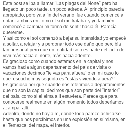
Este post se iba a llamar ''Las plagas del Norte'' pero ha
llegado un poco tarde, un poco adrede. Al principio parecía
apropiado, pero ya a fin del verano fue cuando comencé a
notar cambios en como el sol me trataba y yo también
comencé a cambiar mi forma de sentir hacia él. Parecía
quererme.
Y así como el sol comenzó a bajar su intensidad yo empecé
a soltar, a relajar y a perdonar todo ese daño que percibía
tan personal pero que en realidad solo es parte del ciclo de
vivir más hacia el norte, más hacia adentro.
Es gracioso como cuando estamos en la capital y nos
vamos hacia algún departamento del país de visita o
vacaciones decimos ''te vas para afuera'' o en mi caso lo
que escucho muy seguido es ''estás viviendo afuera?''
Es gracioso por que cuando nos referimos a departamentos
que no son la capital decimos que son parte del ''interior''
del país, como si el alma allí estuviera. Parece que para
conocerse realmente en algún momento todos deberíamos
acampar allí.
Adentro, donde no hay aire, donde todo parece achicarse
hasta que nos percibimos en una explosión en sí misma, en
el Temazcal del mapa, el interior.