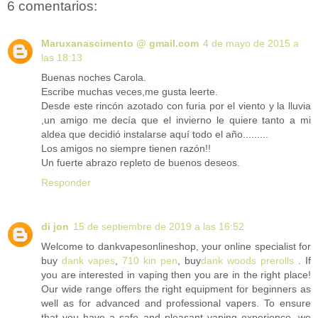
6 comentarios:
Maruxanascimento @ gmail.com
4 de mayo de 2015 a
las 18:13
Buenas noches Carola.
Escribe muchas veces,me gusta leerte.
Desde este rincón azotado con furia por el viento y la lluvia
,un amigo me decía que el invierno le quiere tanto a mi
aldea que decidió instalarse aquí todo el año.........
Los amigos no siempre tienen razón!!
Un fuerte abrazo repleto de buenos deseos.
Responder
di jon
15 de septiembre de 2019 a las 16:52
Welcome to dankvapesonlineshop, your online specialist for
buy
dank vapes
,
710 kin pen
, buy
dank woods prerolls
. If
you are interested in vaping then you are in the right place!
Our wide range offers the right equipment for beginners as
well as for advanced and professional vapers. To ensure
that you have a safe and pleasant vaping experience, we