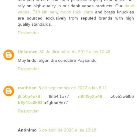
rely on high-quality in our dank vapes products. Our
dank
vapes
,
710 kin pen
,
moon rock carts
and brass knuckles
are sourced exclusively from reputed brands with high
quality standards.
Responder
Unknown
30 de diciembre de 2019 a las 10:48
Muy lindo, algún día conoceré Paysandu
Responder
roathoan
8 de septiembre de 2022 a las 8:11
j8i50p4c76
l6f64l1o77
n8f49y2o46
z0v53w6l56
b8y41c3k93
a4g55d9n77
Responder
Anónimo
6 de abril de 2026 a las 13:18