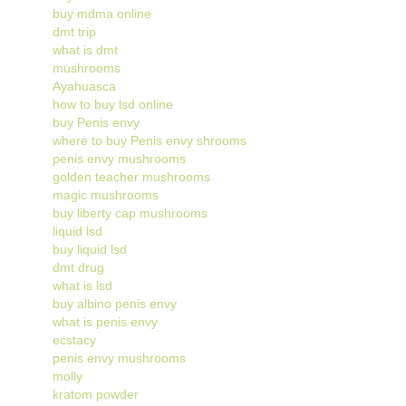
buy mdma online
dmt trip
what is dmt
mushrooms
Ayahuasca
how to buy lsd online
buy Penis envy
where to buy Penis envy shrooms
penis envy mushrooms
golden teacher mushrooms
magic mushrooms
buy liberty cap mushrooms
liquid lsd
buy liquid lsd
dmt drug
what is lsd
buy albino penis envy
what is penis envy
ecstacy
penis envy mushrooms
molly
kratom powder