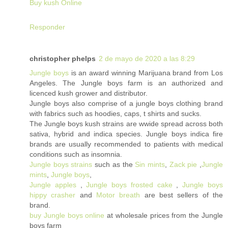
Buy kush Online
Responder
christopher phelps
2 de mayo de 2020 a las 8:29
Jungle boys
is an award winning Marijuana brand from Los
Angeles. The Jungle boys farm is an authorized and
licenced kush grower and distributor.
Jungle boys also comprise of a jungle boys clothing brand
with fabrics such as hoodies, caps, t shirts and sucks.
The Jungle boys kush strains are wwide spread across both
sativa, hybrid and indica species. Jungle boys indica fire
brands are usually recommended to patients with medical
conditions such as insomnia.
Jungle boys strains
such as the
Sin mints
,
Zack pie
,
Jungle
mints
,
Jungle boys
,
Jungle apples
,
Jungle boys frosted cake
,
Jungle boys
hippy crasher
and
Motor breath
are best sellers of the
brand.
buy Jungle boys online
at wholesale prices from the Jungle
boys farm