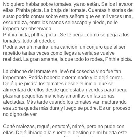
No quiero hablar sobre tomates, ya no están. Se los llevaron
ellas. Phthia picta. La bruja del tomate. Cuantas historias de
susto podría contar sobre esta señora que es mil veces una,
escurridiza, entre las manos se escapa y hiede, no le
importa ser observada.
Phthia picta, phthia picta...Se te pega...como se pega a los
tomates, todo alrededor.
Podría ser un mantra, una canción, un conjuro que al ser
repetido tantas veces como llegas a verla se vuelve
realidad. La gran amante, la que todo lo rodea, Phthia picta.
La chinche del tomate se llevó mi cosecha y no fue tan
importante. Podría haberla exterminado y la dejé correr.
Dejé que picara los tomates desde el inicio, que se
alimentara de ellos desde que estaban verdes para luego
plasmar pequeñas manchas amarillas en las zonas
afectadas. Más tarde cuando los tomates van madurando
esa zona queda más dura y luego se pudre. Es un proceso
no digno de ver.
Corté malezas, regué, entutoré, mimé, pero no pude con
ellas. Dejé librado a la suerte el destino de mi huerta este