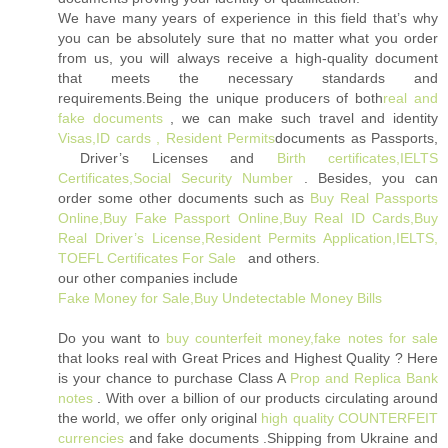
We have many years of experience in this field that’s why
you can be absolutely sure that no matter what you order
from us, you will always receive a high-quality document
that meets the necessary standards and
requirements.Being the unique producers of both
real and
fake documents
, we can make such travel and identity
Visas,ID cards , Resident Permits
documents as Passports,
Driver’s Licenses and
Birth certificates,IELTS
Certificates,Social Security Number
. Besides, you can
order some other documents such as
Buy Real Passports
Online,Buy Fake Passport Online,Buy Real ID Cards,Buy
Real Driver’s License,Resident Permits Application,IELTS,
TOEFL Certificates For Sale
and others.
our other companies include
Fake Money for Sale,Buy Undetectable Money Bills
Do you want to
buy counterfeit money,fake notes for sale
that looks real with Great Prices and Highest Quality ? Here
is your chance to purchase Class A
Prop and Replica Bank
notes
‎ . With over a billion of our products circulating around
the world, we offer only original
high quality COUNTERFEIT
currencies
and fake documents .Shipping from Ukraine and