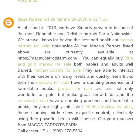
Responder
Mark Roben
24 de febrero de 2020 a las 7:53
Established in 2013, we have Steadily proven to be one of
the most Reputable and Reliable parrots Farm Nationwide.
We are well know for having the best and healthiest
macaw
parrots for sale
nationwide.All the Macaw Parrots listed
above are currently available at
https://macawparrotsfarm.com/ . You can equally buy
Blue
and gold macaw for sale
both babies and adults well
trained,
macaw parrots for sale
They are able to interact
with their keepers on many levels and quickly learn tricks
then the
macaws for sale
have a daunting presence and
formidable beaks.
parrots for sale
are are not only
wonderful as pets, but make great show birds and the
macaw for sale
have a daunting presence and formidable
beaks, they are highly intelligent.
Hanhs macaw for sale
,
these stunning birds show exquisite control, selectively
using their powerful beaks with finesse. Get your macaws
from MACAW PARROTS FARM
Call or text US +1 (909) 276-5604