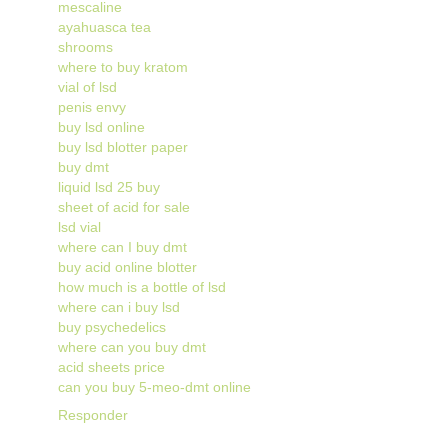
mescaline
ayahuasca tea
shrooms
where to buy kratom
vial of lsd
penis envy
buy lsd online
buy lsd blotter paper
buy dmt
liquid lsd 25 buy
sheet of acid for sale
lsd vial
where can I buy dmt
buy acid online blotter
how much is a bottle of lsd
where can i buy lsd
buy psychedelics
where can you buy dmt
acid sheets price
can you buy 5-meo-dmt online
Responder