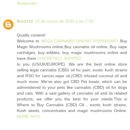
Responder
Brett110
13 de marzo de 2020 a las 7:50
Quality content!
Welcome to
MEGA CANNABIS ONLINE DISPENSARY
Buy
Magic Mushrooms online,Buy cannabis oil online, Buy vape
cartridges, buy edibles, buy magic mushrooms online and
have them
DISCRETELY SHIPPED
to you (US/UK/EUROPE). We are the best online store
selling legal cannabis (CBD) oil for pain, exotic kush strains
and RSO for cancer,vape oil,(CBD) infused coconut oil and
much more. We’ve also got CBD Pet treats, which can be
administered to your pets like cannabis (CBD) oil for dogs
and cats. With a vast gallery of cannabis oil and its related
products, we offer you the best for your needs.This is
Where to Buy Cannabis (CBD) Oil , exotic kush strains,
Kush seeds, concentrates and magic mushrooms Online.
MORE INFO.