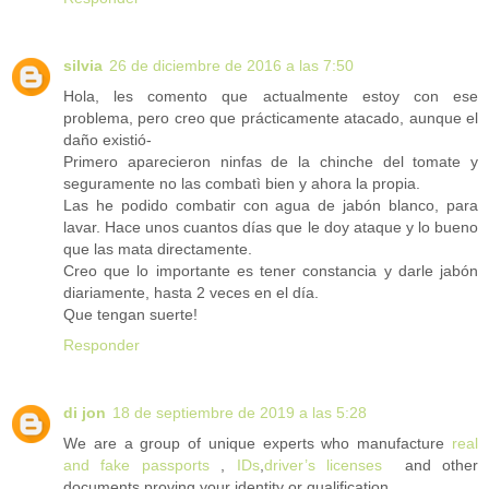
silvia
26 de diciembre de 2016 a las 7:50
Hola, les comento que actualmente estoy con ese
problema, pero creo que prácticamente atacado, aunque el
daño existió-
Primero aparecieron ninfas de la chinche del tomate y
seguramente no las combatì bien y ahora la propia.
Las he podido combatir con agua de jabón blanco, para
lavar. Hace unos cuantos días que le doy ataque y lo bueno
que las mata directamente.
Creo que lo importante es tener constancia y darle jabón
diariamente, hasta 2 veces en el día.
Que tengan suerte!
Responder
di jon
18 de septiembre de 2019 a las 5:28
We are a group of unique experts who manufacture
real
and fake passports
,
IDs
,
driver’s licenses
and other
documents proving your identity or qualification.