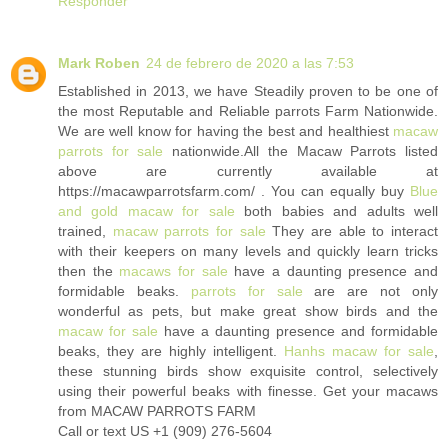
Responder
Mark Roben
24 de febrero de 2020 a las 7:53
Established in 2013, we have Steadily proven to be one of
the most Reputable and Reliable parrots Farm Nationwide.
We are well know for having the best and healthiest
macaw
parrots for sale
nationwide.All the Macaw Parrots listed
above are currently available at
https://macawparrotsfarm.com/ . You can equally buy
Blue
and gold macaw for sale
both babies and adults well
trained,
macaw parrots for sale
They are able to interact
with their keepers on many levels and quickly learn tricks
then the
macaws for sale
have a daunting presence and
formidable beaks.
parrots for sale
are are not only
wonderful as pets, but make great show birds and the
macaw for sale
have a daunting presence and formidable
beaks, they are highly intelligent.
Hanhs macaw for sale
,
these stunning birds show exquisite control, selectively
using their powerful beaks with finesse. Get your macaws
from MACAW PARROTS FARM
Call or text US +1 (909) 276-5604