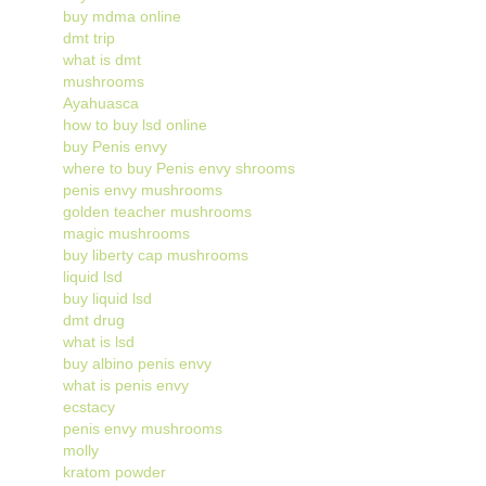
buy mdma online
dmt trip
what is dmt
mushrooms
Ayahuasca
how to buy lsd online
buy Penis envy
where to buy Penis envy shrooms
penis envy mushrooms
golden teacher mushrooms
magic mushrooms
buy liberty cap mushrooms
liquid lsd
buy liquid lsd
dmt drug
what is lsd
buy albino penis envy
what is penis envy
ecstacy
penis envy mushrooms
molly
kratom powder