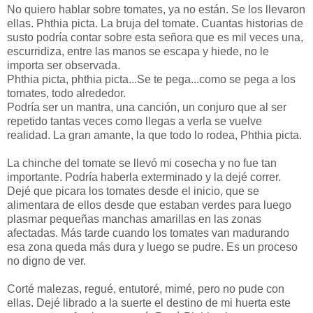
No quiero hablar sobre tomates, ya no están. Se los llevaron
ellas. Phthia picta. La bruja del tomate. Cuantas historias de
susto podría contar sobre esta señora que es mil veces una,
escurridiza, entre las manos se escapa y hiede, no le
importa ser observada.
Phthia picta, phthia picta...Se te pega...como se pega a los
tomates, todo alrededor.
Podría ser un mantra, una canción, un conjuro que al ser
repetido tantas veces como llegas a verla se vuelve
realidad. La gran amante, la que todo lo rodea, Phthia picta.
La chinche del tomate se llevó mi cosecha y no fue tan
importante. Podría haberla exterminado y la dejé correr.
Dejé que picara los tomates desde el inicio, que se
alimentara de ellos desde que estaban verdes para luego
plasmar pequeñas manchas amarillas en las zonas
afectadas. Más tarde cuando los tomates van madurando
esa zona queda más dura y luego se pudre. Es un proceso
no digno de ver.
Corté malezas, regué, entutoré, mimé, pero no pude con
ellas. Dejé librado a la suerte el destino de mi huerta este