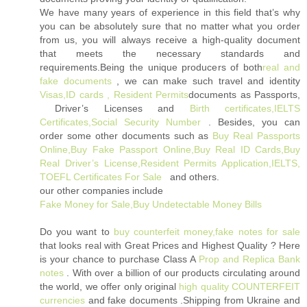
We have many years of experience in this field that’s why
you can be absolutely sure that no matter what you order
from us, you will always receive a high-quality document
that meets the necessary standards and
requirements.Being the unique producers of both
real and
fake documents
, we can make such travel and identity
Visas,ID cards , Resident Permits
documents as Passports,
Driver’s Licenses and
Birth certificates,IELTS
Certificates,Social Security Number
. Besides, you can
order some other documents such as
Buy Real Passports
Online,Buy Fake Passport Online,Buy Real ID Cards,Buy
Real Driver’s License,Resident Permits Application,IELTS,
TOEFL Certificates For Sale
and others.
our other companies include
Fake Money for Sale,Buy Undetectable Money Bills
Do you want to
buy counterfeit money,fake notes for sale
that looks real with Great Prices and Highest Quality ? Here
is your chance to purchase Class A
Prop and Replica Bank
notes
‎ . With over a billion of our products circulating around
the world, we offer only original
high quality COUNTERFEIT
currencies
and fake documents .Shipping from Ukraine and