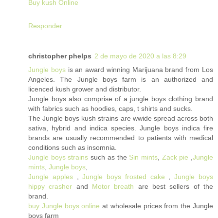
Buy kush Online
Responder
christopher phelps
2 de mayo de 2020 a las 8:29
Jungle boys
is an award winning Marijuana brand from Los
Angeles. The Jungle boys farm is an authorized and
licenced kush grower and distributor.
Jungle boys also comprise of a jungle boys clothing brand
with fabrics such as hoodies, caps, t shirts and sucks.
The Jungle boys kush strains are wwide spread across both
sativa, hybrid and indica species. Jungle boys indica fire
brands are usually recommended to patients with medical
conditions such as insomnia.
Jungle boys strains
such as the
Sin mints
,
Zack pie
,
Jungle
mints
,
Jungle boys
,
Jungle apples
,
Jungle boys frosted cake
,
Jungle boys
hippy crasher
and
Motor breath
are best sellers of the
brand.
buy Jungle boys online
at wholesale prices from the Jungle
boys farm