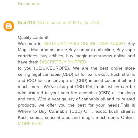
Responder
Brett110
13 de marzo de 2020 a las 7:50
Quality content!
Welcome to
MEGA CANNABIS ONLINE DISPENSARY
Buy
Magic Mushrooms online,Buy cannabis oil online, Buy vape
cartridges, buy edibles, buy magic mushrooms online and
have them
DISCRETELY SHIPPED
to you (US/UK/EUROPE). We are the best online store
selling legal cannabis (CBD) oil for pain, exotic kush strains
and RSO for cancer,vape oil,(CBD) infused coconut oil and
much more. We’ve also got CBD Pet treats, which can be
administered to your pets like cannabis (CBD) oil for dogs
and cats. With a vast gallery of cannabis oil and its related
products, we offer you the best for your needs.This is
Where to Buy Cannabis (CBD) Oil , exotic kush strains,
Kush seeds, concentrates and magic mushrooms Online.
MORE INFO.