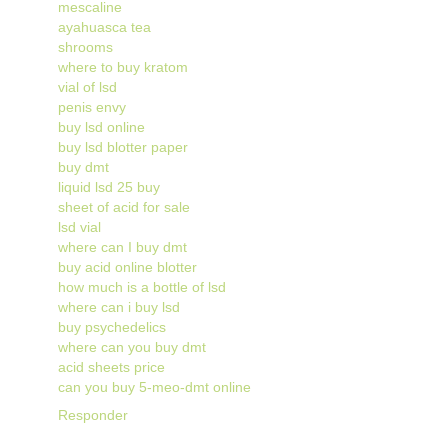
mescaline
ayahuasca tea
shrooms
where to buy kratom
vial of lsd
penis envy
buy lsd online
buy lsd blotter paper
buy dmt
liquid lsd 25 buy
sheet of acid for sale
lsd vial
where can I buy dmt
buy acid online blotter
how much is a bottle of lsd
where can i buy lsd
buy psychedelics
where can you buy dmt
acid sheets price
can you buy 5-meo-dmt online
Responder