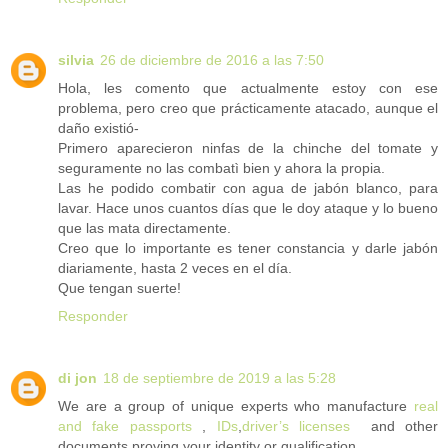
silvia
26 de diciembre de 2016 a las 7:50
Hola, les comento que actualmente estoy con ese
problema, pero creo que prácticamente atacado, aunque el
daño existió-
Primero aparecieron ninfas de la chinche del tomate y
seguramente no las combatì bien y ahora la propia.
Las he podido combatir con agua de jabón blanco, para
lavar. Hace unos cuantos días que le doy ataque y lo bueno
que las mata directamente.
Creo que lo importante es tener constancia y darle jabón
diariamente, hasta 2 veces en el día.
Que tengan suerte!
Responder
di jon
18 de septiembre de 2019 a las 5:28
We are a group of unique experts who manufacture
real
and fake passports
,
IDs
,
driver’s licenses
and other
documents proving your identity or qualification.