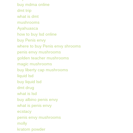
buy mdma online
dmt trip
what is dmt
mushrooms
Ayahuasca
how to buy lsd online
buy Penis envy
where to buy Penis envy shrooms
penis envy mushrooms
golden teacher mushrooms
magic mushrooms
buy liberty cap mushrooms
liquid lsd
buy liquid lsd
dmt drug
what is lsd
buy albino penis envy
what is penis envy
ecstacy
penis envy mushrooms
molly
kratom powder