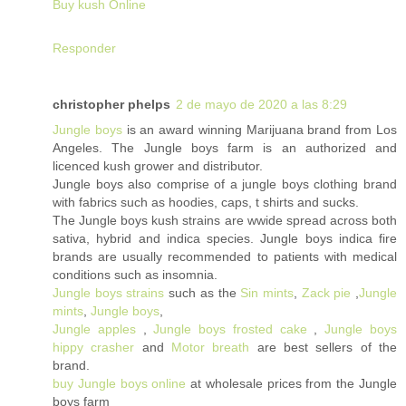
Buy kush Online
Responder
christopher phelps
2 de mayo de 2020 a las 8:29
Jungle boys
is an award winning Marijuana brand from Los
Angeles. The Jungle boys farm is an authorized and
licenced kush grower and distributor.
Jungle boys also comprise of a jungle boys clothing brand
with fabrics such as hoodies, caps, t shirts and sucks.
The Jungle boys kush strains are wwide spread across both
sativa, hybrid and indica species. Jungle boys indica fire
brands are usually recommended to patients with medical
conditions such as insomnia.
Jungle boys strains
such as the
Sin mints
,
Zack pie
,
Jungle
mints
,
Jungle boys
,
Jungle apples
,
Jungle boys frosted cake
,
Jungle boys
hippy crasher
and
Motor breath
are best sellers of the
brand.
buy Jungle boys online
at wholesale prices from the Jungle
boys farm