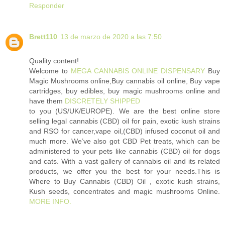
Responder
Brett110
13 de marzo de 2020 a las 7:50
Quality content!
Welcome to
MEGA CANNABIS ONLINE DISPENSARY
Buy
Magic Mushrooms online,Buy cannabis oil online, Buy vape
cartridges, buy edibles, buy magic mushrooms online and
have them
DISCRETELY SHIPPED
to you (US/UK/EUROPE). We are the best online store
selling legal cannabis (CBD) oil for pain, exotic kush strains
and RSO for cancer,vape oil,(CBD) infused coconut oil and
much more. We’ve also got CBD Pet treats, which can be
administered to your pets like cannabis (CBD) oil for dogs
and cats. With a vast gallery of cannabis oil and its related
products, we offer you the best for your needs.This is
Where to Buy Cannabis (CBD) Oil , exotic kush strains,
Kush seeds, concentrates and magic mushrooms Online.
MORE INFO.