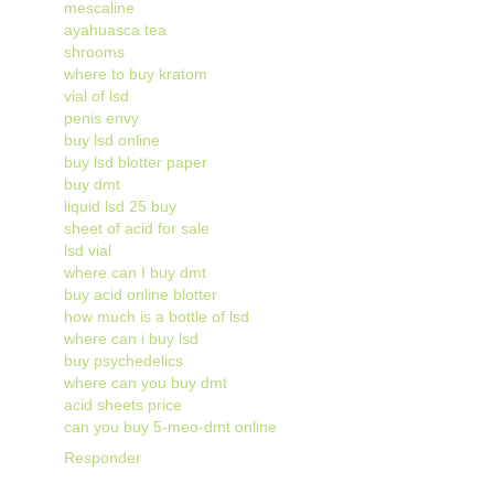
mescaline
ayahuasca tea
shrooms
where to buy kratom
vial of lsd
penis envy
buy lsd online
buy lsd blotter paper
buy dmt
liquid lsd 25 buy
sheet of acid for sale
lsd vial
where can I buy dmt
buy acid online blotter
how much is a bottle of lsd
where can i buy lsd
buy psychedelics
where can you buy dmt
acid sheets price
can you buy 5-meo-dmt online
Responder