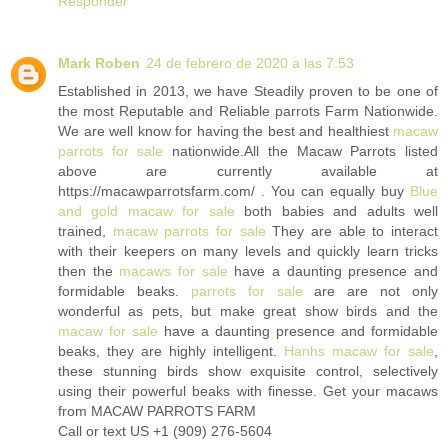
Responder
Mark Roben
24 de febrero de 2020 a las 7:53
Established in 2013, we have Steadily proven to be one of
the most Reputable and Reliable parrots Farm Nationwide.
We are well know for having the best and healthiest
macaw
parrots for sale
nationwide.All the Macaw Parrots listed
above are currently available at
https://macawparrotsfarm.com/ . You can equally buy
Blue
and gold macaw for sale
both babies and adults well
trained,
macaw parrots for sale
They are able to interact
with their keepers on many levels and quickly learn tricks
then the
macaws for sale
have a daunting presence and
formidable beaks.
parrots for sale
are are not only
wonderful as pets, but make great show birds and the
macaw for sale
have a daunting presence and formidable
beaks, they are highly intelligent.
Hanhs macaw for sale
,
these stunning birds show exquisite control, selectively
using their powerful beaks with finesse. Get your macaws
from MACAW PARROTS FARM
Call or text US +1 (909) 276-5604