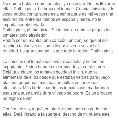
No quiero hablar sobre tomates, ya no están. Se los llevaron
ellas. Phthia picta. La bruja del tomate. Cuantas historias de
susto podría contar sobre esta señora que es mil veces una,
escurridiza, entre las manos se escapa y hiede, no le
importa ser observada.
Phthia picta, phthia picta...Se te pega...como se pega a los
tomates, todo alrededor.
Podría ser un mantra, una canción, un conjuro que al ser
repetido tantas veces como llegas a verla se vuelve
realidad. La gran amante, la que todo lo rodea, Phthia picta.
La chinche del tomate se llevó mi cosecha y no fue tan
importante. Podría haberla exterminado y la dejé correr.
Dejé que picara los tomates desde el inicio, que se
alimentara de ellos desde que estaban verdes para luego
plasmar pequeñas manchas amarillas en las zonas
afectadas. Más tarde cuando los tomates van madurando
esa zona queda más dura y luego se pudre. Es un proceso
no digno de ver.
Corté malezas, regué, entutoré, mimé, pero no pude con
ellas. Dejé librado a la suerte el destino de mi huerta este