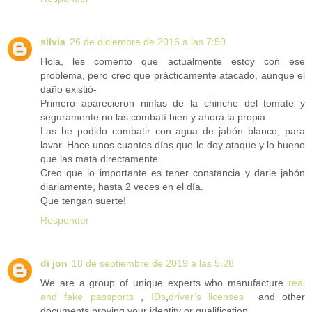
silvia
26 de diciembre de 2016 a las 7:50
Hola, les comento que actualmente estoy con ese
problema, pero creo que prácticamente atacado, aunque el
daño existió-
Primero aparecieron ninfas de la chinche del tomate y
seguramente no las combatì bien y ahora la propia.
Las he podido combatir con agua de jabón blanco, para
lavar. Hace unos cuantos días que le doy ataque y lo bueno
que las mata directamente.
Creo que lo importante es tener constancia y darle jabón
diariamente, hasta 2 veces en el día.
Que tengan suerte!
Responder
di jon
18 de septiembre de 2019 a las 5:28
We are a group of unique experts who manufacture
real
and fake passports
,
IDs
,
driver’s licenses
and other
documents proving your identity or qualification.