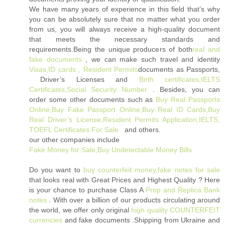
We have many years of experience in this field that’s why
you can be absolutely sure that no matter what you order
from us, you will always receive a high-quality document
that meets the necessary standards and
requirements.Being the unique producers of both
real and
fake documents
, we can make such travel and identity
Visas,ID cards , Resident Permits
documents as Passports,
Driver’s Licenses and
Birth certificates,IELTS
Certificates,Social Security Number
. Besides, you can
order some other documents such as
Buy Real Passports
Online,Buy Fake Passport Online,Buy Real ID Cards,Buy
Real Driver’s License,Resident Permits Application,IELTS,
TOEFL Certificates For Sale
and others.
our other companies include
Fake Money for Sale,Buy Undetectable Money Bills
Do you want to
buy counterfeit money,fake notes for sale
that looks real with Great Prices and Highest Quality ? Here
is your chance to purchase Class A
Prop and Replica Bank
notes
‎ . With over a billion of our products circulating around
the world, we offer only original
high quality COUNTERFEIT
currencies
and fake documents .Shipping from Ukraine and