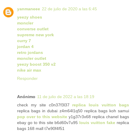
yanmaneee
22 de julio de 2020 a las 6:45
yeezy shoes
moncler
converse outlet
supreme new york
curry 7
jordan 4
retro jordans
moncler outlet
yeezy boost 350 v2
nike air max
Responder
Anónimo
11 de julio de 2022 a las 18:19
check my site c0n37f3l37
replica louis vuitton bags
replica bags in dubai z4m64l1q50 replica bags koh samui
pop over to this website
y1g37r3x68 replica chanel bags
ebay go to this site b6d60v7u95
louis vuitton fake
replica
bags 168 mall t7e90f4f51