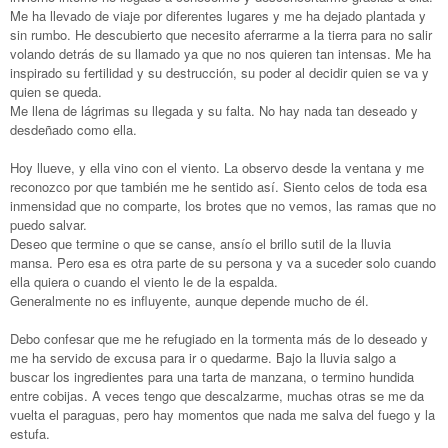
Me ha llevado de viaje por diferentes lugares y me ha dejado plantada y
sin rumbo. He descubierto que necesito aferrarme a la tierra para no salir
volando detrás de su llamado ya que no nos quieren tan intensas. Me ha
inspirado su fertilidad y su destrucción, su poder al decidir quien se va y
quien se queda.
Me llena de lágrimas su llegada y su falta. No hay nada tan deseado y
desdeñado como ella.
Hoy llueve, y ella vino con el viento. La observo desde la ventana y me
reconozco por que también me he sentido así. Siento celos de toda esa
inmensidad que no comparte, los brotes que no vemos, las ramas que no
puedo salvar.
Deseo que termine o que se canse, ansío el brillo sutil de la lluvia
mansa. Pero esa es otra parte de su persona y va a suceder solo cuando
ella quiera o cuando el viento le de la espalda.
Generalmente no es influyente, aunque depende mucho de él.
Debo confesar que me he refugiado en la tormenta más de lo deseado y
me ha servido de excusa para ir o quedarme. Bajo la lluvia salgo a
buscar los ingredientes para una tarta de manzana, o termino hundida
entre cobijas. A veces tengo que descalzarme, muchas otras se me da
vuelta el paraguas, pero hay momentos que nada me salva del fuego y la
estufa.