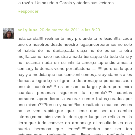
la razón. Un saludo a Carola y atodos sus lectores.
Responder
sol y luna
20 de marzo de 2011 a las 8:20
hola carola!!!! realmente muy profunda tu reflexion!!!si cada
uno de nosotros desde nuestro lugar,incorporamos no solo
el habito de no dañar,cada dia,si no de poner la otra
mejilla,como hace nuestra amada tierra,que da todo de si y
no reclama nada en su infinito amor,si aprendieramos a
confiar,y lo demas viene por añaduria......!!!!!pero es lo que
hay y a medida que nos concienticemos,asi ayudamos a los
demas a lograrlo,es el granito de arena,que ponemos cada
uno de nosotros!!!!! es un camino largo y duro,pero mira
cuantas personas siguieron tu ejemplo??? cuantas
personas aprendieron a valorar comer frutos,creados por
uno mismo???fresco y sano!!!los resultados muchas veces
no se ven rapido,por que tiene que ser un cambio
interno,como bien vos lo decis,que luego se refleja en la
tierra,que todo convive en armonia,y el resultado es esa
huerta hermosa que tenes!!!!!!!perdon por ser tan
extensa,pero realmente me llego muy profundo tu