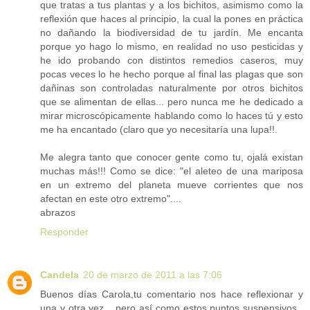
que tratas a tus plantas y a los bichitos, asimismo como la
reflexión que haces al principio, la cual la pones en práctica
no dañando la biodiversidad de tu jardín. Me encanta
porque yo hago lo mismo, en realidad no uso pesticidas y
he ido probando con distintos remedios caseros, muy
pocas veces lo he hecho porque al final las plagas que son
dañinas son controladas naturalmente por otros bichitos
que se alimentan de ellas... pero nunca me he dedicado a
mirar microscópicamente hablando como lo haces tú y esto
me ha encantado (claro que yo necesitaría una lupa!!.
Me alegra tanto que conocer gente como tu, ojalá existan
muchas más!!! Como se dice: "el aleteo de una mariposa
en un extremo del planeta mueve corrientes que nos
afectan en este otro extremo"....
abrazos
Responder
Candela
20 de marzo de 2011 a las 7:06
Buenos días Carola,tu comentario nos hace reflexionar y
una y otra vez ...pero así como estos puntos suspensivos ,