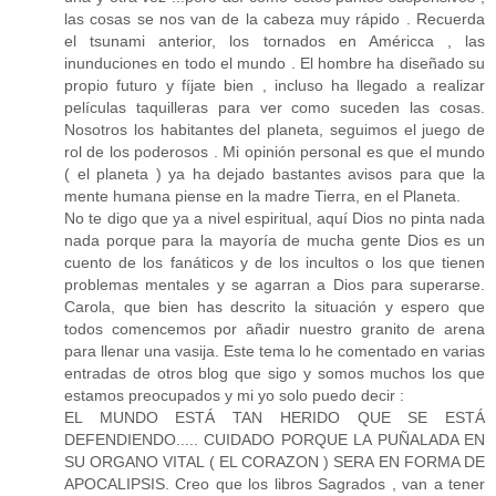
las cosas se nos van de la cabeza muy rápido . Recuerda
el tsunami anterior, los tornados en Américca , las
inunduciones en todo el mundo . El hombre ha diseñado su
propio futuro y fíjate bien , incluso ha llegado a realizar
películas taquilleras para ver como suceden las cosas.
Nosotros los habitantes del planeta, seguimos el juego de
rol de los poderosos . Mi opinión personal es que el mundo
( el planeta ) ya ha dejado bastantes avisos para que la
mente humana piense en la madre Tierra, en el Planeta.
No te digo que ya a nivel espiritual, aquí Dios no pinta nada
nada porque para la mayoría de mucha gente Dios es un
cuento de los fanáticos y de los incultos o los que tienen
problemas mentales y se agarran a Dios para superarse.
Carola, que bien has descrito la situación y espero que
todos comencemos por añadir nuestro granito de arena
para llenar una vasija. Este tema lo he comentado en varias
entradas de otros blog que sigo y somos muchos los que
estamos preocupados y mi yo solo puedo decir :
EL MUNDO ESTÁ TAN HERIDO QUE SE ESTÁ
DEFENDIENDO..... CUIDADO PORQUE LA PUÑALADA EN
SU ORGANO VITAL ( EL CORAZON ) SERA EN FORMA DE
APOCALIPSIS. Creo que los libros Sagrados , van a tener