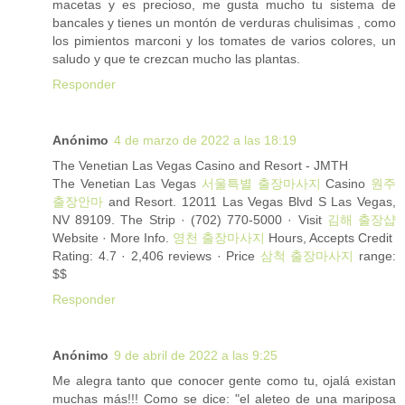
macetas y es precioso, me gusta mucho tu sistema de
bancales y tienes un montón de verduras chulisimas , como
los pimientos marconi y los tomates de varios colores, un
saludo y que te crezcan mucho las plantas.
Responder
Anónimo
4 de marzo de 2022 a las 18:19
The Venetian Las Vegas Casino and Resort - JMTH
The Venetian Las Vegas
서울특별 출장마사지
Casino
원주
출장안마
and Resort. 12011 Las Vegas Blvd S Las Vegas,
NV 89109. The Strip · (702) 770-5000 · Visit
김해 출장샵
Website · More Info.
영천 출장마사지
Hours, Accepts Credit
Rating: 4.7 · ‎2,406 reviews · ‎Price
삼척 출장마사지
range:
$$
Responder
Anónimo
9 de abril de 2022 a las 9:25
Me alegra tanto que conocer gente como tu, ojalá existan
muchas más!!! Como se dice: "el aleteo de una mariposa