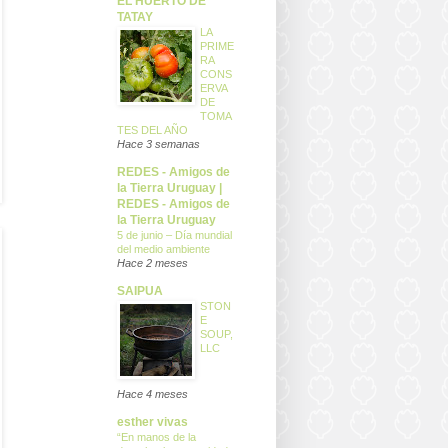
EL HUERTO DE
TATAY
LA
PRIME
RA
CONS
ERVA
DE
TOMA
TES DEL AÑO
Hace 3 semanas
REDES - Amigos de
la Tierra Uruguay |
REDES - Amigos de
la Tierra Uruguay
5 de junio – Día mundial
del medio ambiente
Hace 2 meses
SAIPUA
STON
E
SOUP,
LLC
Hace 4 meses
esther vivas
“En manos de la