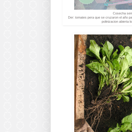
Cosecha sema
Der: tomates pera que se cruzaron el año pa
polinizacion abierta