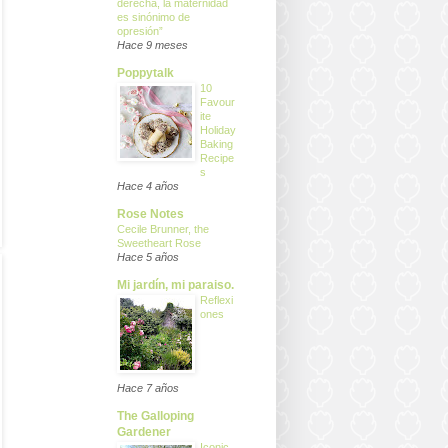
derecha, la maternidad
es sinónimo de
opresión”
Hace 9 meses
Poppytalk
10
Favour
ite
Holiday
Baking
Recipe
s
Hace 4 años
Rose Notes
Cecile Brunner, the
Sweetheart Rose
Hace 5 años
Mi jardín, mi paraiso.
Reflexi
ones
Hace 7 años
The Galloping
Gardener
Iconic