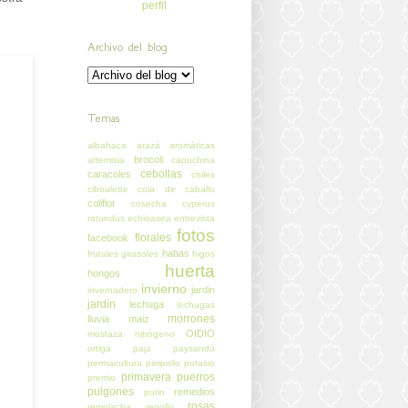
perfil
Archivo del blog
Temas
albahaca
arazá
aromáticas
brocoli
artemisia
capuchina
cebollas
caracoles
chiles
ciboulette
cola de caballo
coliflor
cosecha
cyperus
rotundus
echinasea
entrevista
fotos
florales
facebook
habas
frutales
girasoles
higos
huerta
hongos
invierno
jardin
invernadero
jardín
lechuga
lechugas
morrones
lluvia
maiz
OIDIO
mostaza
nitrógeno
ortiga
paja
paysandú
permacultura
pimpollo
potasio
primavera
puerros
premio
pulgones
remedios
purin
rosas
remolacha
repollo