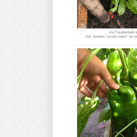
Izq:Trasplantado a
Der: tomates "ciruela negra", los 