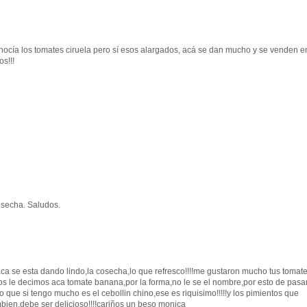
nocía los tomates ciruela pero sí esos alargados, acá se dan mucho y se venden e
s!!!
osecha. Saludos.
!aca se esta dando lindo,la cosecha,lo que refresco!!!!me gustaron mucho tus tomat
ros le decimos aca tomate banana,por la forma,no le se el nombre,por esto de pasa
o que si tengo mucho es el cebollin chino,ese es riquisimo!!!!!y los pimientos que
bien,debe ser delicioso!!!!cariños un beso monica