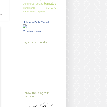
tomates
semilleros
tareas
verano
transplante
zanahorias
zapallo
an a
Unhuerto En la Ciudad
Crea tu insignia
Sígueme al huerto
Follow this blog with
bloglovin