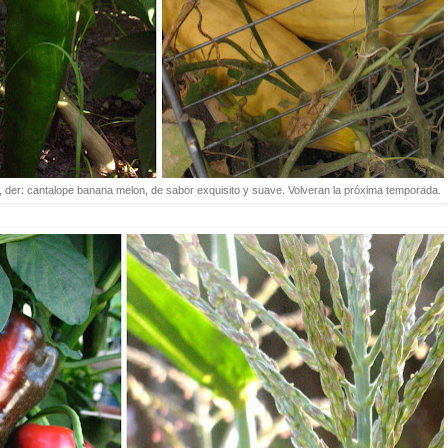
, der: cantalope banana melon, de sabor exquisito y suave. Volveran la próxima temporada.