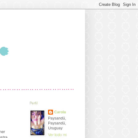
Perfil
Carola
Paysandú,
Paysandú,
Uruguay
mer
Ver todo mi
estra