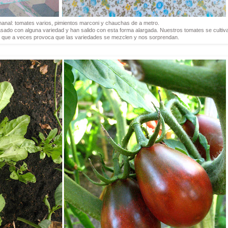
nal: tomates varios, pimientos marconi y chauchas de a metro.
sado con alguna variedad y han salido con esta forma alargada. Nuestros tomates se cultiv
 lo que a veces provoca que las variedades se mezclen y nos sorprendan.