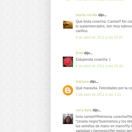
maría cecilia
dijo...
Què linda cosecha, Carola!!! No co
lo supermercados, son muy sabroso
cariños
6 de abril de 2011 a las 20:07
Enid
dijo...
Estupenda cosecha :)
6 de abril de 2011 a las 20:44
Adriana
dijo...
Qué maravila. Felicidades por la c
7 de abril de 2011 a las 3:23
sol y luna
dijo...
hola carola!!!!!hermosa cosecha!!!
"ciruela negra"buenisimos,y los ot
las semillas de mano en mano!!!!y l
variedad y hermosos!!!el melon tam