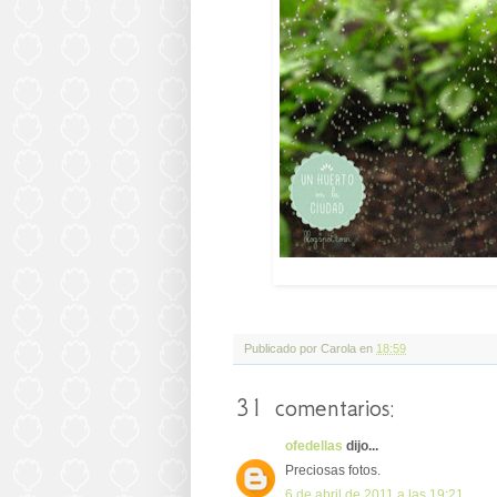
Publicado por
Carola
en
18:59
31 comentarios:
ofedellas
dijo...
Preciosas fotos.
6 de abril de 2011 a las 19:21