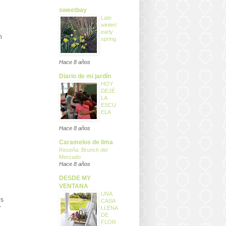
sweetbay
Late
winter/
early
n
spring
Hace 8 años
Diario de mi jardín
HOY
DEJÉ
LA
ESCU
ELA
Hace 8 años
Caramelos de lima
Reseña: Brunch del
Mercado
Hace 8 años
DESDE MY
VENTANA
UNA
es
CASA
r
LLENA
DE
FLOR