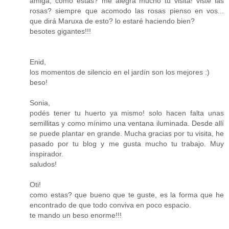
amiga, como estas? me alegra mucho tu visita! viste las
rosas? siempre que acomodo las rosas pienso en vos...
que dirá Maruxa de esto? lo estaré haciendo bien?
besotes gigantes!!!
Enid,
los momentos de silencio en el jardín son los mejores :)
beso!
Sonia,
podés tener tu huerto ya mismo! solo hacen falta unas
semillitas y como mínimo una ventana iluminada. Desde allí
se puede plantar en grande. Mucha gracias por tu visita, he
pasado por tu blog y me gusta mucho tu trabajo. Muy
inspirador.
saludos!
Oti!
como estas? que bueno que te guste, es la forma que he
encontrado de que todo conviva en poco espacio.
te mando un beso enorme!!!