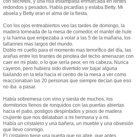
con secretos, y una risa estampada enmarcada en lentes
redondos y pesados. Había picardías y estaba Betty. Mi
abuela y Betty eran el alma de la fiesta.
Con los ojos entreabiertos veo las tardes de domingo, la
madera torneada de la mesa de comedor, el mantel de hule
y la harina que empezaba a volar a las 5 de la mañana, los
tallarines mas largos del mundo.
Doblo mi cuello para el momento mas terrorífico del día, las
arañas entre los tirantes de pinotea del techo amenazan con
caer en mi plato, o lo que sería peor, en mi cabeza. Nunca
cayeron, pero hubiera sido divertido ver bajar alguna
bailando en la tela hacia el centro de la mesa a ver como
reaccionaban las 20 personas que siempre decían que eso
no iba a pasar.
Había sobremesa con vino y siesta de muchos, los
dormitorios llenos de ronquidos con las puertas abiertas
hacia el patio, postigos despintados y pisos de madera
crujiente que nos delataban a mi hermana y a mi.
Había un cristalero y una bañera, un mueble y una obsesión
que llevo conmigo.
El cristalero tiene una puerta que no abre, que antes