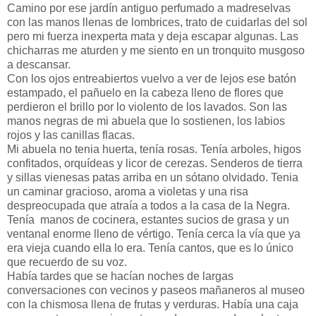
Camino por ese jardín antiguo perfumado a madreselvas
con las manos llenas de lombrices, trato de cuidarlas del sol
pero mi fuerza inexperta mata y deja escapar algunas. Las
chicharras me aturden y me siento en un tronquito musgoso
a descansar.
Con los ojos entreabiertos vuelvo a ver de lejos ese batón
estampado, el pañuelo en la cabeza lleno de flores que
perdieron el brillo por lo violento de los lavados. Son las
manos negras de mi abuela que lo sostienen, los labios
rojos y las canillas flacas.
Mi abuela no tenia huerta, tenía rosas. Tenía arboles, higos
confitados, orquídeas y licor de cerezas. Senderos de tierra
y sillas vienesas patas arriba en un sótano olvidado. Tenia
un caminar gracioso, aroma a violetas y una risa
despreocupada que atraía a todos a la casa de la Negra.
Tenía manos de cocinera, estantes sucios de grasa y un
ventanal enorme lleno de vértigo. Tenía cerca la vía que ya
era vieja cuando ella lo era. Tenía cantos, que es lo único
que recuerdo de su voz.
Había tardes que se hacían noches de largas
conversaciones con vecinos y paseos mañaneros al museo
con la chismosa llena de frutas y verduras. Había una caja