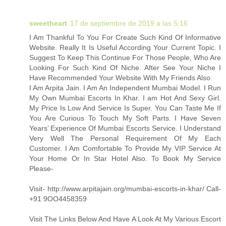
sweetheart
17 de septiembre de 2019 a las 5:16
I Am Thankful To You For Create Such Kind Of Informative
Website. Really It Is Useful According Your Current Topic. I
Suggest To Keep This Continue For Those People, Who Are
Looking For Such Kind Of Niche. After See Your Niche I
Have Recommended Your Website With My Friends Also.
I Am Arpita Jain. I Am An Independent Mumbai Model. I Run
My Own Mumbai Escorts In Khar. I am Hot And Sexy Girl.
My Price Is Low And Service Is Super. You Can Taste Me If
You Are Curious To Touch My Soft Parts. I Have Seven
Years’ Experience Of Mumbai Escorts Service. I Understand
Very Well The Personal Requirement Of My Each
Customer. I Am Comfortable To Provide My VIP Service At
Your Home Or In Star Hotel Also. To Book My Service
Please-
Visit- http://www.arpitajain.org/mumbai-escorts-in-khar/ Call-
+91 9OO4458359
Visit The Links Below And Have A Look At My Various Escort