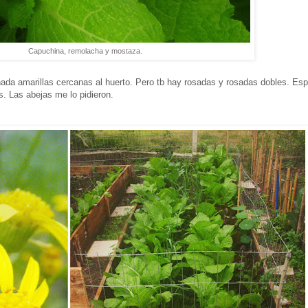
Capuchina, remolacha y mostaza.
nada amarillas cercanas al huerto. Pero tb hay rosadas y rosadas dobles. Es
. Las abejas me lo pidieron.