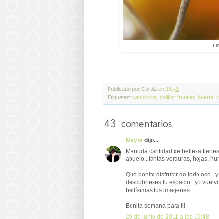
Li
Publicado por
Carola
en
18:49
Etiquetas:
capuchina
,
coliflor
,
frutales
,
huerta
,
i
43 comentarios:
Mayte
dijo...
Menuda cantidad de belleza tienes,
abuelo...tantas verduras, hojas, h
Que bonito disfrutar de todo eso...
descubrieses tu espacio...yo vuelv
bellísimas tus imagenes.
Bonita semana para ti!
20 de junio de 2011 a las 19:48