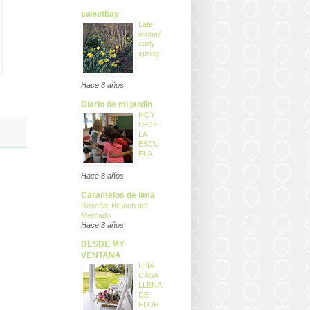
sweetbay
Late
winter/
early
spring
Hace 8 años
Diario de mi jardín
HOY
DEJÉ
LA
ESCU
ELA
Hace 8 años
Caramelos de lima
Reseña: Brunch del
Mercado
Hace 8 años
DESDE MY
VENTANA
UNA
CASA
LLENA
DE
FLOR