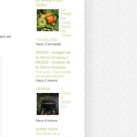
EL HUERTO DE
TATAY
LA
PRIME
RA
CONS
ERVA
DE
TOMA
pero en
TES DEL AÑO
Hace 3 semanas
REDES - Amigos de
la Tierra Uruguay |
REDES - Amigos de
la Tierra Uruguay
5 de junio – Día mundial
del medio ambiente
Hace 2 meses
SAIPUA
STON
E
SOUP,
LLC
Hace 4 meses
esther vivas
“En manos de la