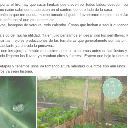
rtar el frío, hay que sacar hierbas que crecen por todos lados, descubrir pu
e nadie sabe como aparecen en el cantero del otro lado de la casa.
confieso que me cuesta mucho tomarle el gusto. Levantarme requiere un esfu
un defectos sí que es un ejercicio.
vas, lasagnas de verdura, todo calentito. Cosas que invitan a seguir cuidand
a sido de mucha utilidad. Ya en julio pensamos empezar con los semilleros. 
har las mejores producciones de las tomateras que generalmente son las pri
 adelante ya entrada la primavera.
on los ajos, ha llovido muchisimo pero los plantamos antes de las lluvias y
o llegaron las lluvias ya estaban altos y fuertes. Espero que bajo la tierra t
s etapas y tenemos unos ya tomando altura mientras que otros son aún unos
ros ya sean historia.