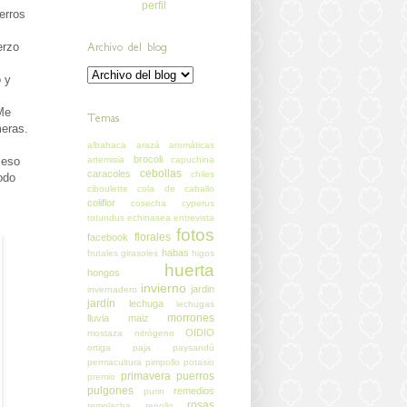
perfil
erros
Archivo del blog
erzo
o y
Me
Temas
meras.
albahaca
arazá
aromáticas
brocoli
artemisia
capuchina
 eso
cebollas
caracoles
chiles
odo
ciboulette
cola de caballo
coliflor
cosecha
cyperus
rotundus
echinasea
entrevista
fotos
florales
facebook
habas
frutales
girasoles
higos
huerta
hongos
invierno
jardin
invernadero
jardín
lechuga
lechugas
morrones
lluvia
maiz
OIDIO
mostaza
nitrógeno
ortiga
paja
paysandú
permacultura
pimpollo
potasio
primavera
puerros
premio
pulgones
remedios
purin
rosas
remolacha
repollo