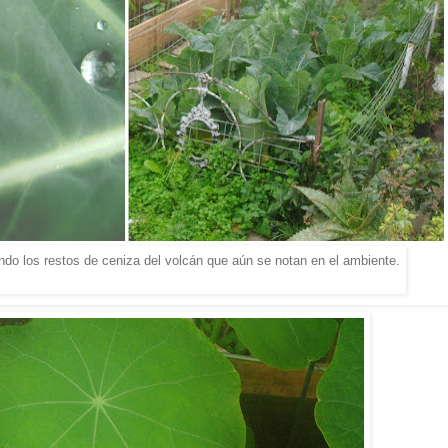
riendo los restos de ceniza del volcán que aún se notan en el ambiente.