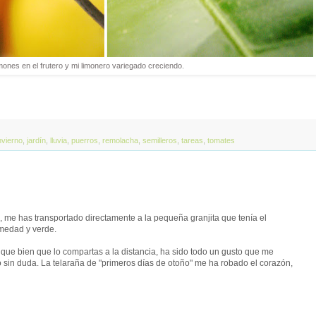
mones en el frutero y mi limonero variegado creciendo.
nvierno
,
jardín
,
lluvia
,
puerros
,
remolacha
,
semilleros
,
tareas
,
tomates
 me has transportado directamente a la pequeña granjita que tenía el
umedad y verde.
y que bien que lo compartas a la distancia, ha sido todo un gusto que me
o sin duda. La telaraña de "primeros días de otoño" me ha robado el corazón,