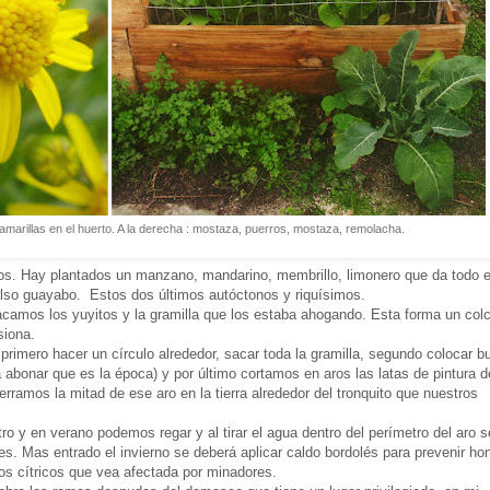
amarillas en el huerto. A la derecha : mostaza, puerros, mostaza, remolacha.
os. Hay plantados un manzano, mandarino, membrillo, limonero que da todo e
also guayabo. Estos dos últimos autóctonos y riquísimos.
sacamos los yuyitos y la gramilla que los estaba ahogando. Esta forma un col
siona.
 primero hacer un círculo alrededor, sacar toda la gramilla, segundo colocar b
abonar que es la época) y por último cortamos en aros las latas de pintura d
ramos la mitad de ese aro en la tierra alrededor del tronquito que nuestros
ro y en verano podemos regar y al tirar el agua dentro del perímetro del aro s
ces. Mas entrado el invierno se deberá aplicar caldo bordolés para prevenir ho
os cítricos que vea afectada por minadores.