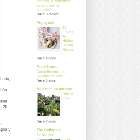
derecha, la maternidad
es sinónimo de
opresión”
Hace 9 meses
Poppytalk
10
Favour
ite
Holiday
Baking
Recipe
s
Hace 4 años
Rose Notes
Cecile Brunner, the
Sweetheart Rose
l año,
Hace 5 años
Mi jardín, mi paraiso.
chón
Reflexi
ones
uena
e 20
Hace 7 años
e
ngos y
The Galloping
Gardener
Iconic