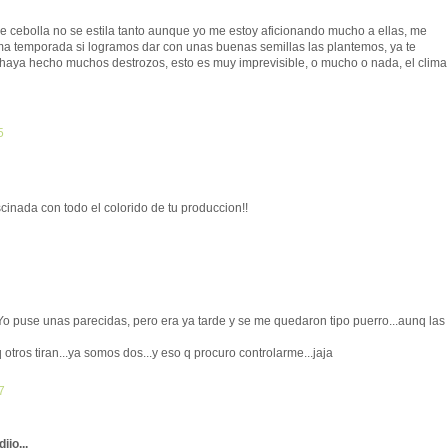
 de cebolla no se estila tanto aunque yo me estoy aficionando mucho a ellas, me
ima temporada si logramos dar con unas buenas semillas las plantemos, ya te
 haya hecho muchos destrozos, esto es muy imprevisible, o mucho o nada, el clima
5
nada con todo el colorido de tu produccion!!
 Yo puse unas parecidas, pero era ya tarde y se me quedaron tipo puerro...aunq las
otros tiran...ya somos dos...y eso q procuro controlarme...jaja
7
dijo...