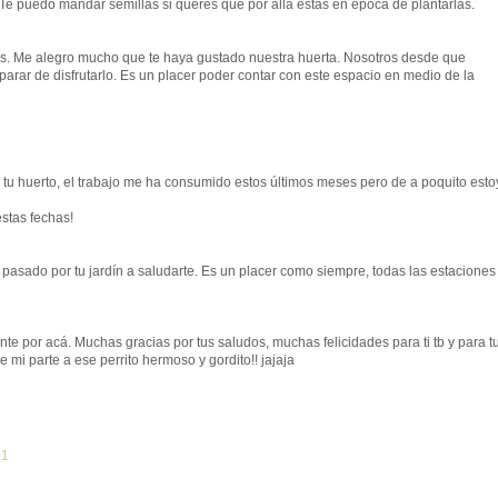
jaa Te puedo mandar semillas si queres que por allá estas en época de plantarlas.
as. Me alegro mucho que te haya gustado nuestra huerta. Nosotros desde que
ar de disfrutarlo. Es un placer poder contar con este espacio en medio de la
 tu huerto, el trabajo me ha consumido estos últimos meses pero de a poquito esto
stas fechas!
 pasado por tu jardín a saludarte. Es un placer como siempre, todas las estaciones
e por acá. Muchas gracias por tus saludos, muchas felicidades para ti tb y para t
mi parte a ese perrito hermoso y gordito!! jajaja
01