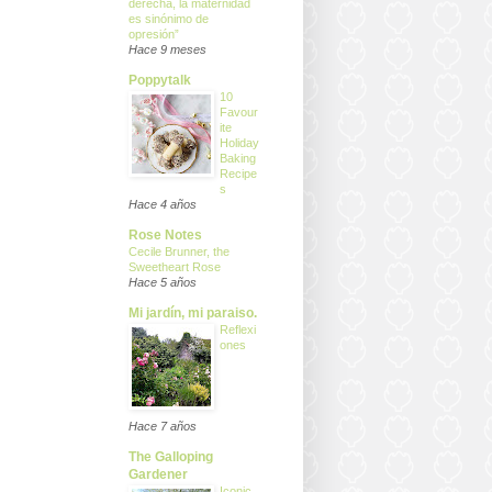
derecha, la maternidad
es sinónimo de
opresión”
Hace 9 meses
Poppytalk
10
Favour
ite
Holiday
Baking
Recipe
s
Hace 4 años
Rose Notes
Cecile Brunner, the
Sweetheart Rose
Hace 5 años
Mi jardín, mi paraiso.
Reflexi
ones
Hace 7 años
The Galloping
Gardener
Iconic