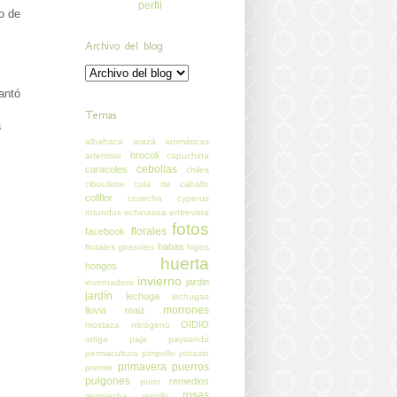
perfil
o de
Archivo del blog
antó
Temas
a
albahaca
arazá
aromáticas
brocoli
artemisia
capuchina
cebollas
caracoles
chiles
ciboulette
cola de caballo
coliflor
cosecha
cyperus
rotundus
echinasea
entrevista
fotos
florales
facebook
habas
frutales
girasoles
higos
huerta
hongos
invierno
jardin
invernadero
jardín
lechuga
lechugas
morrones
lluvia
maiz
OIDIO
mostaza
nitrógeno
ortiga
paja
paysandú
permacultura
pimpollo
potasio
primavera
puerros
premio
pulgones
remedios
purin
rosas
remolacha
repollo