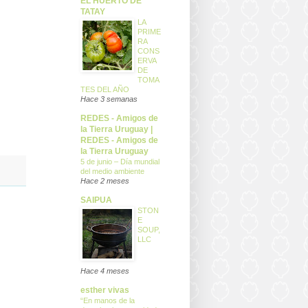
EL HUERTO DE
TATAY
LA
PRIME
RA
CONS
ERVA
DE
TOMA
TES DEL AÑO
Hace 3 semanas
REDES - Amigos de
la Tierra Uruguay |
REDES - Amigos de
la Tierra Uruguay
5 de junio – Día mundial
del medio ambiente
Hace 2 meses
SAIPUA
STON
E
SOUP,
LLC
Hace 4 meses
esther vivas
“En manos de la