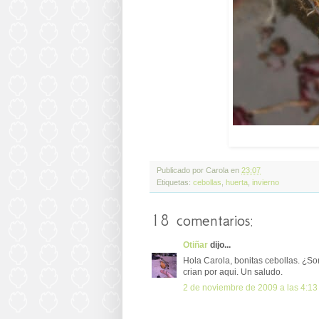
Publicado por
Carola
en
23:07
Etiquetas:
cebollas
,
huerta
,
invierno
18 comentarios:
Otiñar
dijo...
Hola Carola, bonitas cebollas. ¿So
crian por aqui. Un saludo.
2 de noviembre de 2009 a las 4:13