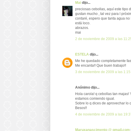
Mai
dijo...
preciosas cebollas, aquí este tipo
gustan mucho , tal vez para l próx
contaré, espero que tanta agua no
está loco.
abrazos.
mai
2 de noviembre de 2009 a las 11:2
ESTELA
dijo...
Me he quedado completamente fasci
Me encanta!! Que buen trabajo!!
3 de noviembre de 2009 a las 1:15
Anónimo dijo...
Hola carola! q cebollas tan majas!
estamos comiendo igual.
Sobre lo q dices de aprovechar lo q 
Besos!!
4 de noviembre de 2009 a las 19:3
Maruxanascimento @ gmail.com