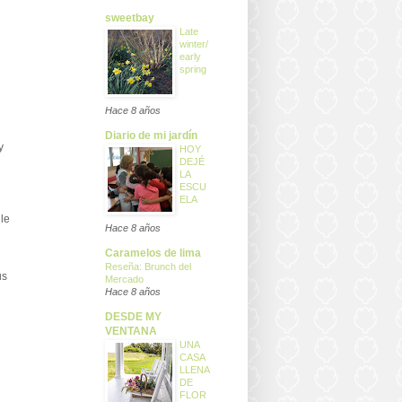
sweetbay
Late
winter/
early
spring
Hace 8 años
Diario de mi jardín
y
HOY
DEJÉ
LA
ESCU
ELA
 le
Hace 8 años
Caramelos de lima
Reseña: Brunch del
us
Mercado
Hace 8 años
DESDE MY
VENTANA
UNA
CASA
LLENA
DE
FLOR