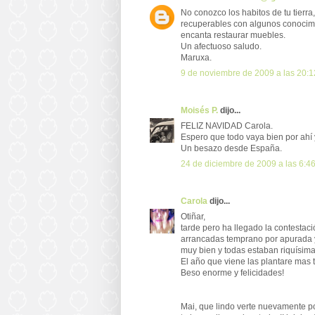
No conozco los habitos de tu tierr
recuperables con algunos conocimie
encanta restaurar muebles.
Un afectuoso saludo.
Maruxa.
9 de noviembre de 2009 a las 20:1
Moisés P.
dijo...
FELIZ NAVIDAD Carola.
Espero que todo vaya bien por ahí y
Un besazo desde España.
24 de diciembre de 2009 a las 6:4
Carola
dijo...
Otiñar,
tarde pero ha llegado la contestac
arrancadas temprano por apurada y 
muy bien y todas estaban riquísima
El año que viene las plantare mas
Beso enorme y felicidades!
Mai, que lindo verte nuevamente po