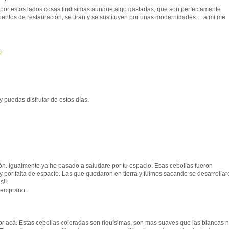
a,por estos lados cosas lindisimas aunque algo gastadas, que son perfectamente
ntos de restauración, se tiran y se sustituyen por unas modernidades.....a mi me
2
 puedas disfrutar de estos días.
6
ión. Igualmente ya he pasado a saludare por tu espacio. Esas cebollas fueron
por falta de espacio. Las que quedaron en tierra y fuimos sacando se desarrollar
s!!
 temprano.
r acá. Estas cebollas coloradas son riquísimas, son mas suaves que las blancas 