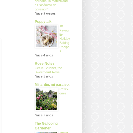
derecha, la maternidad
es sinónimo de
opresión”
Hace 9 meses
Poppytalk
10
Favour
ite
Holiday
Baking
Recipe
s
Hace 4 años
Rose Notes
Cecile Brunner, the
Sweetheart Rose
Hace 5 años
Mi jardín, mi paraiso.
Reflexi
ones
Hace 7 años
The Galloping
Gardener
Iconic