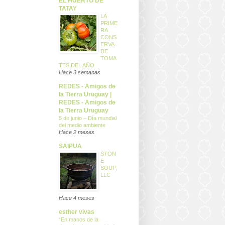
EL HUERTO DE
TATAY
LA
PRIME
RA
CONS
ERVA
DE
TOMA
TES DEL AÑO
Hace 3 semanas
REDES - Amigos de
la Tierra Uruguay |
REDES - Amigos de
la Tierra Uruguay
5 de junio – Día mundial
del medio ambiente
Hace 2 meses
SAIPUA
STON
E
SOUP,
LLC
Hace 4 meses
esther vivas
“En manos de la