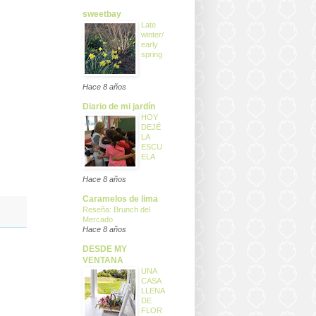
sweetbay
Late
winter/
early
spring
Hace 8 años
Diario de mi jardín
HOY
DEJÉ
LA
ESCU
ELA
Hace 8 años
Caramelos de lima
Reseña: Brunch del
Mercado
Hace 8 años
DESDE MY
VENTANA
UNA
CASA
LLENA
DE
FLOR