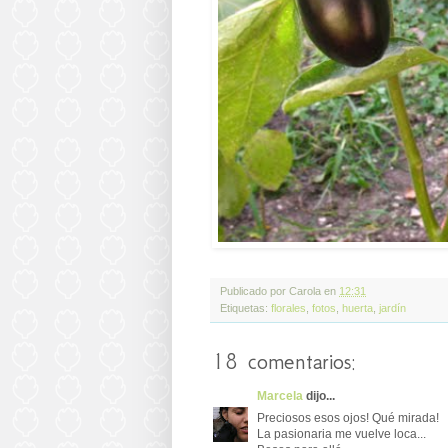
Publicado por
Carola
en
12:31
Etiquetas:
florales
,
fotos
,
huerta
,
jardín
18 comentarios:
Marcela
dijo...
Preciosos esos ojos! Qué mirada!
La pasionaria me vuelve loca...