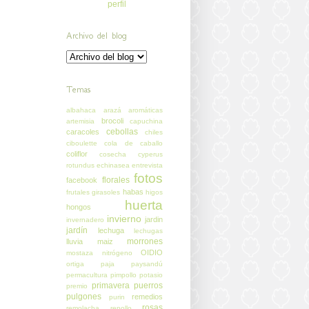
perfil
Archivo del blog
Temas
albahaca
arazá
aromáticas
brocoli
artemisia
capuchina
cebollas
caracoles
chiles
ciboulette
cola de caballo
coliflor
cosecha
cyperus
rotundus
echinasea
entrevista
fotos
florales
facebook
habas
frutales
girasoles
higos
huerta
hongos
invierno
jardin
invernadero
jardín
lechuga
lechugas
morrones
lluvia
maiz
OIDIO
mostaza
nitrógeno
ortiga
paja
paysandú
permacultura
pimpollo
potasio
primavera
puerros
premio
pulgones
remedios
purin
rosas
remolacha
repollo